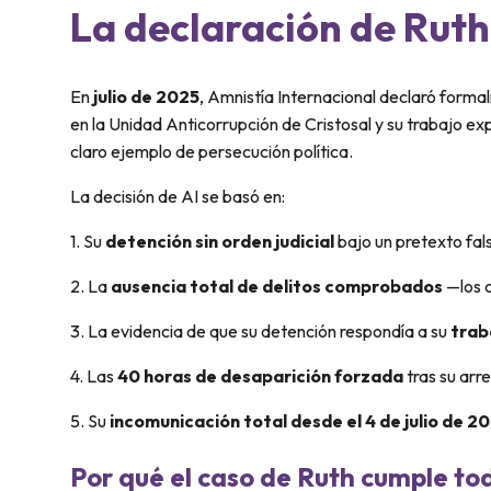
La declaración de Ruth
En
julio de 2025
, Amnistía Internacional declaró form
en la Unidad Anticorrupción de Cristosal y su trabajo e
claro ejemplo de persecución política.
La decisión de AI se basó en:
1. Su
detención sin orden judicial
bajo un pretexto fal
2. La
ausencia total de delitos comprobados
—los c
3. La evidencia de que su detención respondía a su
trab
4. Las
40 horas de desaparición forzada
tras su arre
5. Su
incomunicación total desde el 4 de julio de 2
Por qué el caso de Ruth cumple todo