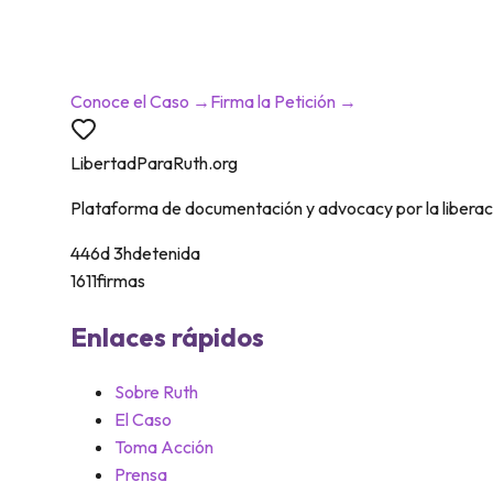
La única palanca que funciona es l
Conoce el Caso →
Firma la Petición →
LibertadParaRuth.org
Plataforma de documentación y advocacy por la liberaci
446
d
3
h
detenida
1611
firmas
Enlaces rápidos
Sobre Ruth
El Caso
Toma Acción
Prensa