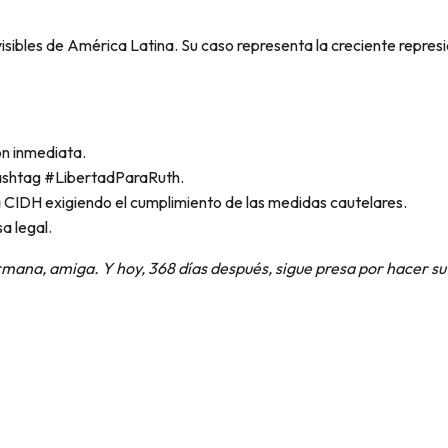
sibles de América Latina. Su caso representa la creciente represió
ón inmediata.
hashtag #LibertadParaRuth.
a CIDH exigiendo el cumplimiento de las medidas cautelares.
a legal.
rmana, amiga. Y hoy, 368 días después, sigue presa por hacer su