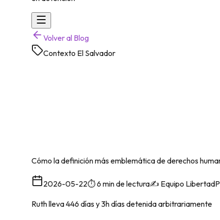
Volver al Blog
Contexto El Salvador
¿Qué es una Pres
López según Amni
Cómo la definición más emblemática de derechos human
2026-05-22
⏱️
6 min
de lectura
✍️
Equipo Libertad
Ruth lleva
446 días y 3h
días detenida arbitrariamente