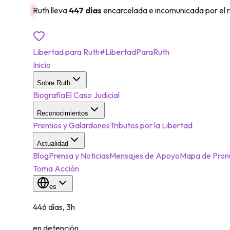
Ruth lleva
447 días
encarcelada e incomunicada por el 
Exige su liberación
→
Libertad para Ruth
#LibertadParaRuth
Inicio
Sobre Ruth
Biografía
El Caso Judicial
Reconocimientos
Premios y Galardones
Tributos por la Libertad
Actualidad
Blog
Prensa y Noticias
Mensajes de Apoyo
Mapa de Pron
Toma Acción
es
446 días, 3h
en detención