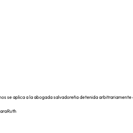
a de Conciencia? El 
stía Internacional
os se aplica a la abogada salvadoreña detenida arbitrariament
ParaRuth