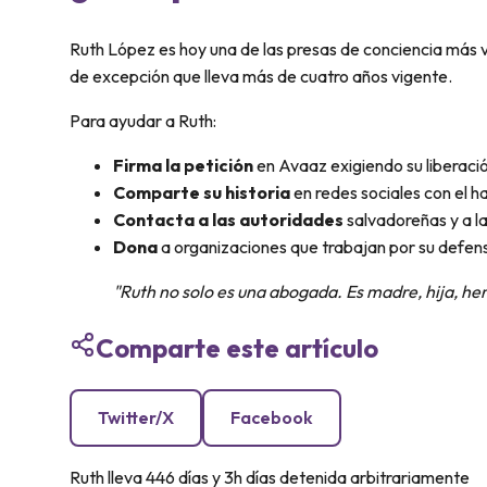
Ruth López es hoy una de las presas de conciencia más vi
de excepción que lleva más de cuatro años vigente.
Para ayudar a Ruth:
Firma la petición
en Avaaz exigiendo su liberaci
Comparte su historia
en redes sociales con el 
Contacta a las autoridades
salvadoreñas y a l
Dona
a organizaciones que trabajan por su defens
"Ruth no solo es una abogada. Es madre, hija, he
Comparte este artículo
Twitter/X
Facebook
Ruth lleva
446 días y 3h
días detenida arbitrariamente