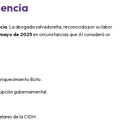
iencia
cia
. La abogada salvadoreña, reconocida por su labor
 mayo de 2025
en circunstancias que AI consideró un
iquecimiento ilícito.
upción gubernamental.
elares de la CIDH.