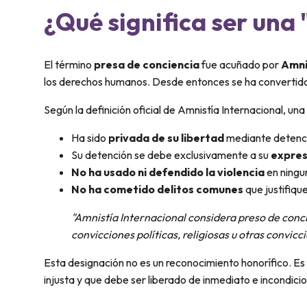
¿Qué significa ser una
El término
presa de conciencia
fue acuñado por
Amni
los derechos humanos. Desde entonces se ha convertido 
Según la definición oficial de Amnistía Internacional, u
Ha sido
privada de su libertad
mediante detenci
Su detención se debe exclusivamente a su
expres
No ha usado ni defendido la violencia
en ningu
No ha cometido delitos comunes
que justifiqu
"Amnistía Internacional considera preso de conci
convicciones políticas, religiosas u otras convicc
Esta designación no es un reconocimiento honorífico. E
injusta y que debe ser liberado de inmediato e incondic