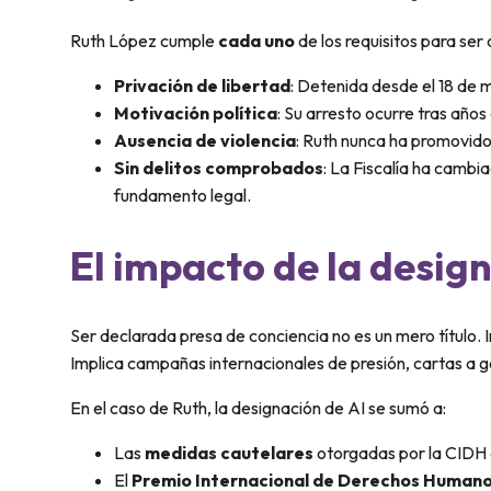
Ruth López cumple
cada uno
de los requisitos para ser
Privación de libertad
: Detenida desde el 18 de m
Motivación política
: Su arresto ocurre tras añ
Ausencia de violencia
: Ruth nunca ha promovido 
Sin delitos comprobados
: La Fiscalía ha cambi
fundamento legal.
El impacto de la desig
Ser declarada presa de conciencia no es un mero título. 
Implica campañas internacionales de presión, cartas a g
En el caso de Ruth, la designación de AI se sumó a:
Las
medidas cautelares
otorgadas por la CIDH e
El
Premio Internacional de Derechos Human