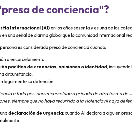
 "presa de conciencia"?
stía Internacional (AI)
en los años sesenta y es una de las cat
en una señal de alarma global que la comunidad internacional rec
na persona es considerada presa de conciencia cuando:
ón o encarcelamiento.
ión pacífica de creencias, opiniones o identidad
, incluyendo
na circunstancia.
en legalmente su detención.
encia a toda persona encarcelada o privada de otra forma de su
iones, siempre que no haya recurrido a la violencia ni haya defen
s una
declaración de urgencia
: cuando AI declara a alguien pres
ionalmente.