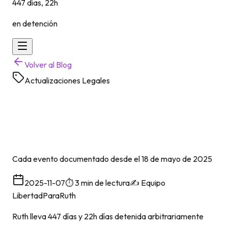
447 días, 22h
en detención
Volver al Blog
Actualizaciones Legales
Cronología del Caso: Ruth
López
Cada evento documentado desde el 18 de mayo de 2025
2025-11-07
⏱️
3 min
de lectura
✍️
Equipo
LibertadParaRuth
Ruth lleva
447 días y 22h
días detenida arbitrariamente