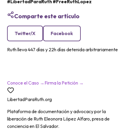
#LibertadParaRuth #FreeRuthLopez
Comparte este artículo
Twitter/X
Facebook
Ruth lleva
447 días y 22h
días detenida arbitrariamente
La única palanca que funciona es la presión
internacional. Cada firma cuenta.
Conoce el Caso →
Firma la Petición →
LibertadParaRuth.org
Plataforma de documentación y advocacy por la
liberación de Ruth Eleonora López Alfaro, presa de
conciencia en El Salvador.