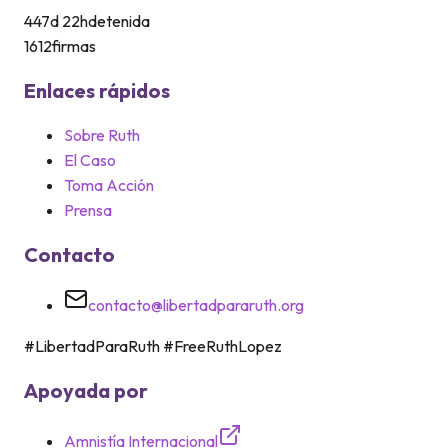
447
d
22
h
detenida
1612
firmas
Enlaces rápidos
Sobre Ruth
El Caso
Toma Acción
Prensa
Contacto
contacto@libertadpararuth.org
#LibertadParaRuth #FreeRuthLopez
Apoyada por
Amnistía Internacional