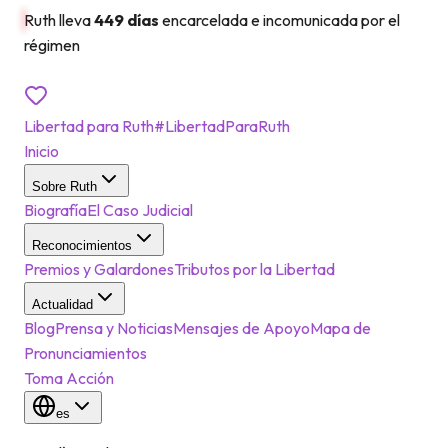
Ruth lleva
449 días
encarcelada e incomunicada por el
régimen
Exige su liberación
→
Libertad para Ruth
#LibertadParaRuth
Inicio
Sobre Ruth
Biografía
El Caso Judicial
Reconocimientos
Premios y Galardones
Tributos por la Libertad
Actualidad
Blog
Prensa y Noticias
Mensajes de Apoyo
Mapa de
Pronunciamientos
Toma Acción
es